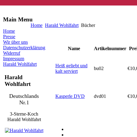
Main Menu
Home
Harald Wohlfahrt
Bücher
Home
Presse
Wir über uns
Datenschutzerklärung
Name
Artikelnummer
Pre
Widerruf
Impressum
Harald Wohlfahrt
Heiß geliebt und
bu02
€10,
kalt serviert
Harald
Wohlfahrt
Deutschlands
Kasperle DVD
dvd01
€10,
Nr.1
3-Sterne-Koch
Harald Wohlfahrt