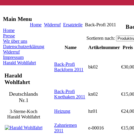
Main Menu
Home
Widerruf
Ersatzteile
Back-Profi 2011
Bac
Home
Presse
Sortieren nach:
Wir über uns
Datenschutzerklärung
Name
Artikelnummer
Preis
Widerruf
Impressum
Harald Wohlfahrt
Back-Profi
bk02
€30,0
Backform 2011
Harald
Wohlfahrt
Back-Profi
Deutschlands
kn02
€15,0
Knethaken 2011
Nr.1
Heizung
hz01
€24,0
3-Sterne-Koch
Harald Wohlfahrt
Zahnriemen
e-00016
€15,0
2011