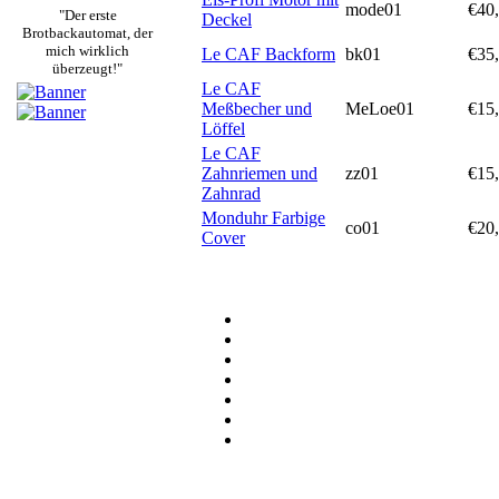
mode01
€40
"Der erste
Deckel
Brotbackautomat, der
mich wirklich
Le CAF Backform
bk01
€35
überzeugt!"
Le CAF
Meßbecher und
MeLoe01
€15
Löffel
Le CAF
Zahnriemen und
zz01
€15
Zahnrad
Monduhr Farbige
co01
€20
Cover