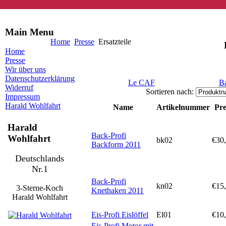
Main Menu
Home
Presse
Ersatzteile
Home
Presse
Wir über uns
Datenschutzerklärung
Le CAF
Ba
Widerruf
Sortieren nach:
Impressum
Harald Wohlfahrt
Name
Artikelnummer
Pre
Harald
Back-Profi
Wohlfahrt
bk02
€30
Backform 2011
Deutschlands
Nr.1
Back-Profi
kn02
€15
3-Sterne-Koch
Knethaken 2011
Harald Wohlfahrt
Eis-Profi Eislöffel
El01
€10
Eis-Profi Motor mit